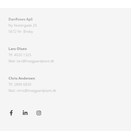
DanRoses ApS
Ny Vestergade 20
5672 Nr. Broby
Lars Olsen
Tlf: 4020 1325
Mail: lar
s@hoejgaardplant.dk
Chris Andersen
Tlf: 2899 6830
Mail:
chris@hoejgaardplant.dk