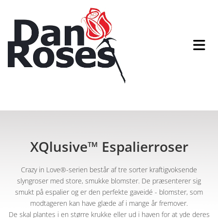
XQlusive™ Espalierroser
Crazy in Love®-serien består af tre sorter kraftigvoksende
slyngroser med store, smukke blomster. De præsenterer sig
smukt på espalier og er den perfekte gaveidé - blomster, som
modtageren kan have glæde af i mange år fremover.
De skal plantes i en større krukke eller ud i haven for at yde deres