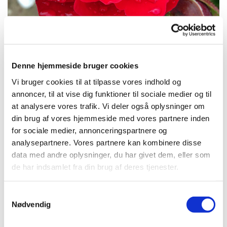
Denne hjemmeside bruger cookies
How deep is your love™
Vi bruger cookies til at tilpasse vores indhold og
annoncer, til at vise dig funktioner til sociale medier og til
at analysere vores trafik. Vi deler også oplysninger om
din brug af vores hjemmeside med vores partnere inden
for sociale medier, annonceringspartnere og
analysepartnere. Vores partnere kan kombinere disse
data med andre oplysninger, du har givet dem, eller som
de har indsamlet fra din brug af deres tjenester.
Samtykkevalg
Nødvendig