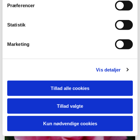
Præferencer
Statistik
Marketing
The winner takes it all™
Vis detaljer
Tillad alle cookies
Tillad valgte
Kun nødvendige cookies