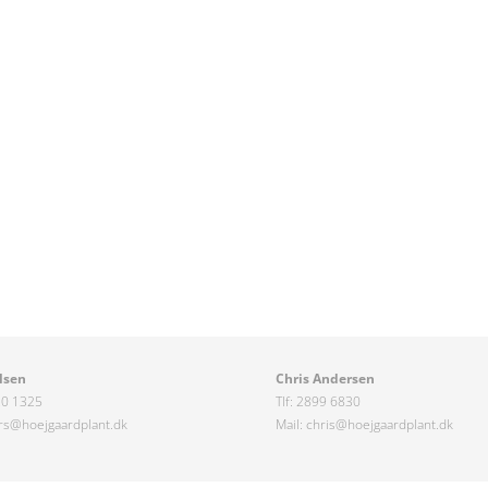
lsen
Chris Andersen
20 1325
Tlf: 2899 6830
r
s@hoejgaardplant.dk
Mail:
chris@hoejgaardplant.dk