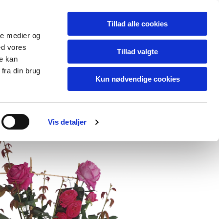
Tillad alle cookies
ale medier og
Kontakt
ed vores
Tillad valgte
re kan
fra din brug
Kun nødvendige cookies
Vis detaljer