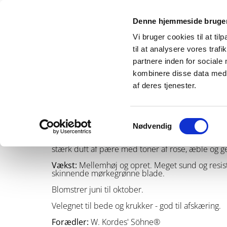
Denne hjemmeside bruger
Vi bruger cookies til at til
Forside
til at analysere vores tra
partnere inden for sociale
kombinere disse data med a
af deres tjenester.
Delightful Parfuma®
Samtykkevalg
Nødvendig
Blomst:
Stor tætfyldt, rosa blomst med violette 
stærk duft af pære med toner af rose, æble og g
Vækst:
Mellemhøj og opret. Meget sund og resi
skinnende mørkegrønne blade.
Blomstrer juni til oktober.
Velegnet til bede og krukker - god til afskæring.
Forædler:
W. Kordes' Söhne®