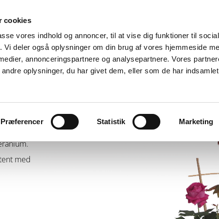
 cookies
passe vores indhold og annoncer, til at vise dig funktioner til soci
Roser
My little Christmastree®
Om
fik. Vi deler også oplysninger om din brug af vores hjemmeside m
 medier, annonceringspartnere og analysepartnere. Vores partne
ndre oplysninger, du har givet dem, eller som de har indsamlet 
Præferencer
Statistik
Marketing
nuancer og
eranium.
stent med