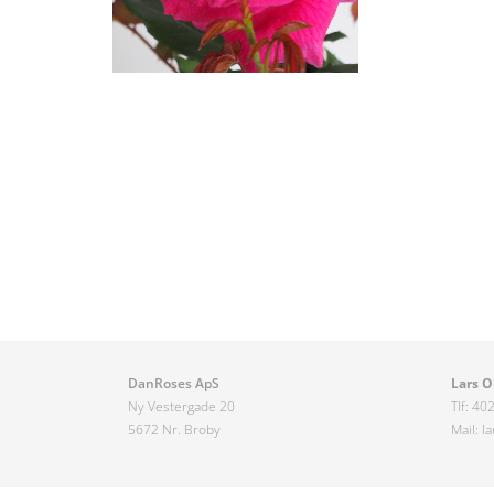
DanRoses ApS
Lars O
Ny Vestergade 20
Tlf: 40
5672 Nr. Broby
Mail: la