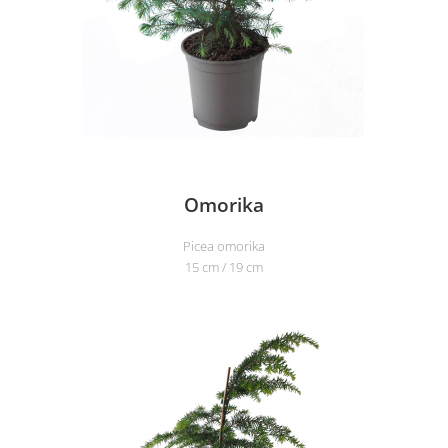
Omorika
Picea omorika
15 cm / 19 cm