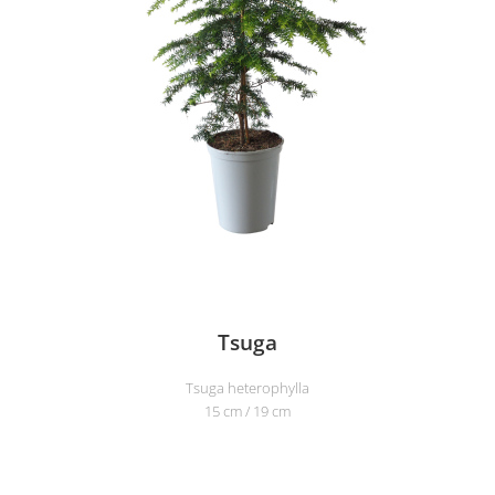
Tsuga
Tsuga heterophylla
15 cm / 19 cm