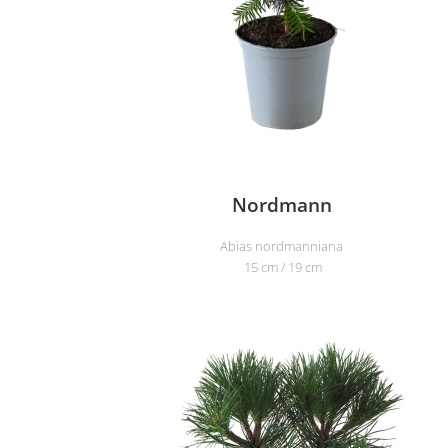
Nordmann
Abias nordmanniana
15 cm / 19 cm