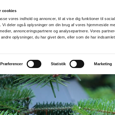
 cookies
passe vores indhold og annoncer, til at vise dig funktioner til soci
Roser
My little Christmastree®
Om
fik. Vi deler også oplysninger om din brug af vores hjemmeside m
 medier, annonceringspartnere og analysepartnere. Vores partne
ndre oplysninger, du har givet dem, eller som de har indsamlet 
Præferencer
Statistik
Marketing