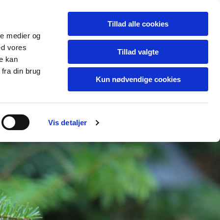
Tillad alle cookies
ale medier og
Kontakt
ed vores
Tillad valgte
re kan
fra din brug
Kun nødvendige cookies
Vis detaljer